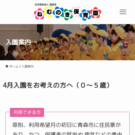
入園案内
ホーム
入園案内
4月入園をお考えの方へ（０〜５歳）
利用できる方
原則、利用希望月の初日に青森市に住民票が
あり、かつ、保護者の就労や 病気などの事由