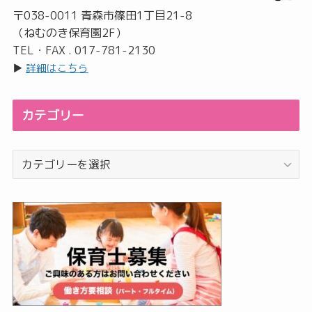
〒038-0011 青森市篠田1丁目21-8
（ねむのき保育園2F）
TEL・FAX . 017-781-2130
▶︎
詳細はこちら
カテゴリー
カ
テ
ゴ
リ
ー